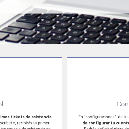
ol
Con
imos tickets de asistencia
En “configuraciones” de tu 
scribirte, recibirás tu primer
de configurar tu cuenta
tro servicio de asistencia en
Podrás definir el plazo d